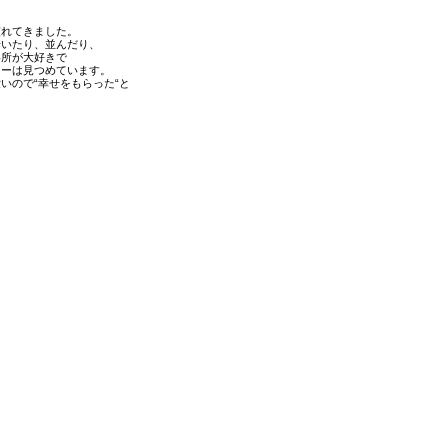
慣れてきました。
歩いたり、並んだり、
い所が大好きで
ローは見つめています。
いので“幸せをもらった“と
。