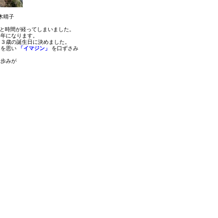
木晴子
と時間が経ってしまいました。
半年になります。
を３歳の誕生日に決めました。
んを思い
「イマジン」
を口ずさみ
。
な歩みが