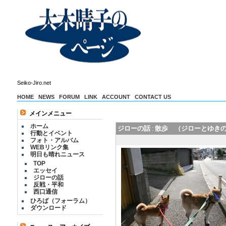
Seiko-Jiro.net
HOME
NEWS
FORUM
LINK
ACCOUNT
CONTACT US
メインメニュー
ホーム
ジローの話
散歩 （ジローとゆきの
:
行動とイベント
フォト・アルバム
WEBリンク集
明日も晴れニュース
TOP
エッセイ
ジローの話
反戦・平和
西口通信
ひろば（フォーラム）
ダウンロード