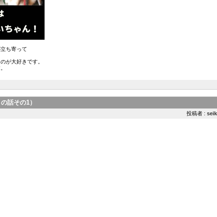
が立ち寄って
。
るのが大好きです。
す。
の話その1）
投稿者 :
sei