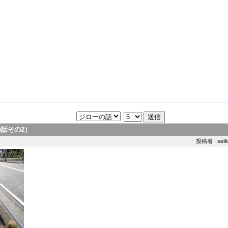
話その2）
投稿者 :
sei