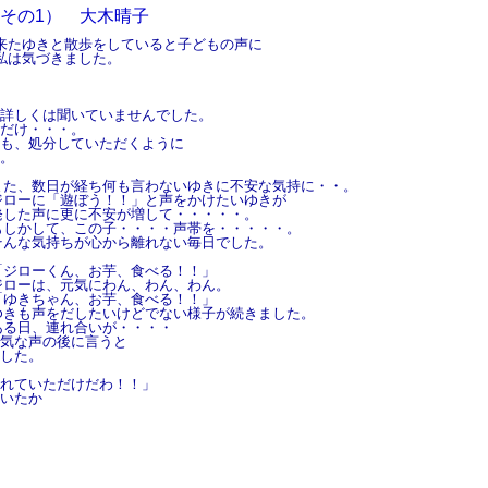
その1） 大木晴子
来たゆきと散歩をしていると子どもの声に
私は気づきました。
詳しくは聞いていませんでした。
だけ・・・。
も、処分していただくように
。
また、数日が経ち何も言わないゆきに不安な気持に・・。
ジローに「遊ぼう！！」と声をかけたいゆきが
発した声に更に不安が増して・・・・・。
もしかして、この子・・・・声帯を・・・・・。
そんな気持ちが心から離れない毎日でした。
「ジローくん、お芋、食べる！！」
ジローは、元気にわん、わん、わん。
「ゆきちゃん、お芋、食べる！！」
ゆきも声をだしたいけどでない様子が続きました。
ある日、連れ合いが・・・・
気な声の後に言うと
した。
れていただけだわ！！」
いたか