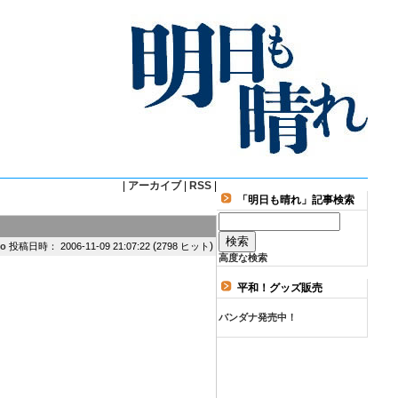
|
アーカイブ
|
RSS
|
「明日も晴れ」記事検索
(
)
ko
投稿日時： 2006-11-09 21:07:22
2798 ヒット
高度な検索
平和！グッズ販売
バンダナ発売中！