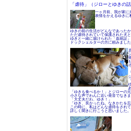
「虐待」（ジローとゆきの話
一ヶ月前、我が家に
表情をかえるゆきに
ゆきの前の生活がどんなであったか
ただ虐待されていて保護された犬と
ゆきと一緒に届けられた「血統証」
ドックシェルターの方に頼みました
「ゆきも食べるか！」とジローの元
小さな声でわんに近い発音でなきま
「大丈夫だわ、ゆき！」
「ゆき、良かったね。なきかたを忘
この時に、私はどんな虐待をされて
詳しく聞きに行こうと思いました。