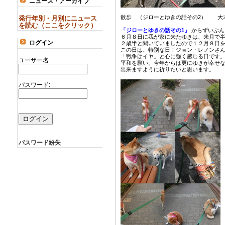
ニュース・アーカイブ
散歩 （ジローとゆきの話その2） 大
発行年別・月別にニュース
を読む（ここをクリック）
「ジローとゆきの話その1」
からずいぶん
６月８日に我が家に来たゆきは、来月で
ログイン
２歳半と聞いていましたので１２月８日
この日は、特別な日！ジョン・レノンさ
「戦争はイヤ」と心に強く感じる日です
ユーザー名:
平和を願い、今年からは更にゆきが幸せ
出来ますように祈りたいと思います。
パスワード:
パスワード紛失