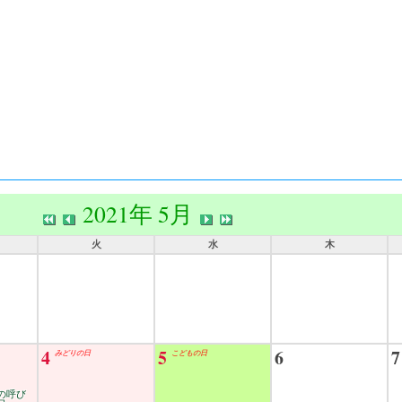
2021年 5月
火
水
木
4
5
6
7
みどりの日
こどもの日
の呼び