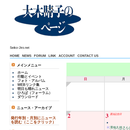
Seiko-Jiro.net
HOME
NEWS
FORUM
LINK
ACCOUNT
CONTACT US
メインメニュー
ホーム
行動とイベント
日
月
フォト・アルバム
WEBリンク集
明日も晴れニュース
ひろば（フォーラム）
ダウンロード
ニュース・アーカイブ
2
3
憲法記念日
発行年別・月別にニュース
を読む（ここをクリック）
澤地久枝さん