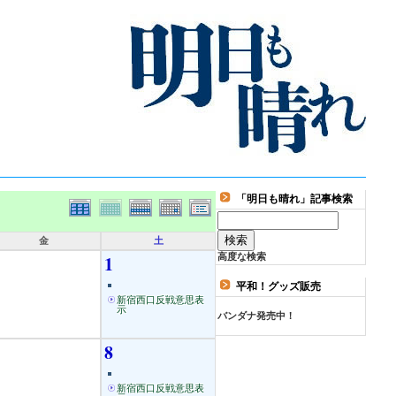
「明日も晴れ」記事検索
金
土
1
高度な検索
平和！グッズ販売
新宿西口反戦意思表
示
バンダナ発売中！
8
新宿西口反戦意思表