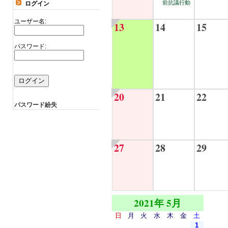
前抗議行動
ログイン
ユーザー名:
13
14
15
パスワード:
20
21
22
パスワード紛失
27
28
29
2021年 5月
日
月
火
水
木
金
土
1