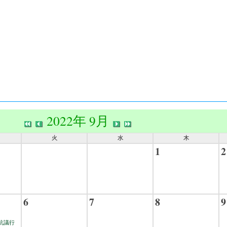
2022年 9月
火
水
木
1
2
6
7
8
9
抗議行