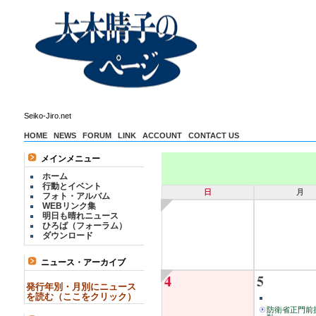
Seiko-Jiro.net
HOME
NEWS
FORUM
LINK
ACCOUNT
CONTACT US
メインメニュー
ホーム
行動とイベント
日
月
フォト・アルバム
WEBリンク集
明日も晴れニュース
ひろば（フォーラム）
ダウンロード
ニュース・アーカイブ
4
5
発行年別・月別にニュース
を読む（ここをクリック）
防衛省正門前