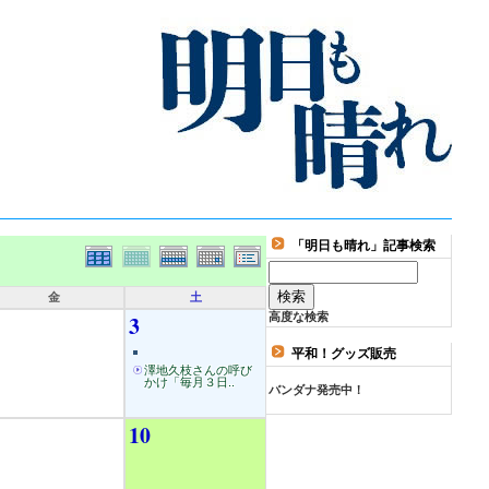
「明日も晴れ」記事検索
金
土
3
高度な検索
平和！グッズ販売
澤地久枝さんの呼び
かけ「毎月３日..
バンダナ発売中！
10