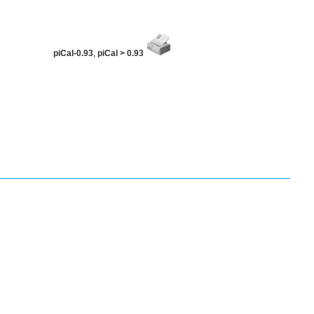
piCal-0.93
,
piCal > 0.93