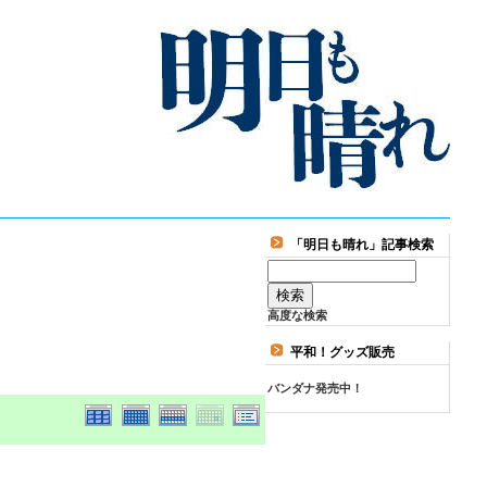
「明日も晴れ」記事検索
高度な検索
平和！グッズ販売
バンダナ発売中！