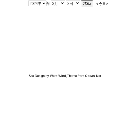
年
＜今日＞
Site Design by
West Wind
,Theme from
Ocean-Net