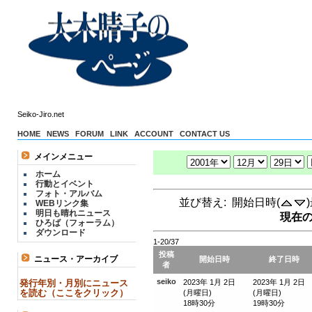
Seiko-Jiro.net
HOME
NEWS
FORUM
LINK
ACCOUNT
CONTACT US
メインメニュー
ホーム
行動とイベント
フォト・アルバム
並び替え: 開始日時(
WEBリンク集
明日も晴れニュース
現在の
ひろば（フォーラム）
ダウンロード
1-20/37
投稿
ニュース・アーカイブ
開始日時
終了日時
者
seiko
発行年別・月別にニュース
2023年 1月 2日
2023年 1月 2日
を読む（ここをクリック）
(月曜日)
(月曜日)
18時30分
19時30分