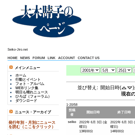
Seiko-Jiro.net
HOME
NEWS
FORUM
LINK
ACCOUNT
CONTACT US
メインメニュー
ホーム
行動とイベント
フォト・アルバム
並び替え: 開始日時(
WEBリンク集
明日も晴れニュース
現在の
ひろば（フォーラム）
ダウンロード
1-20/58
投稿
ニュース・アーカイブ
開始日時
終了日時
者
seiko
発行年別・月別にニュース
2022年 6月 3日 (金
2022年 6月 3日 
を読む（ここをクリック）
曜日)
曜日)
13時00分
14時00分