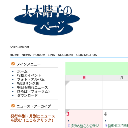
Seiko-Jiro.net
HOME
NEWS
FORUM
LINK
ACCOUNT
CONTACT US
メインメニュー
ホーム
行動とイベント
日
月
フォト・アルバム
WEBリンク集
明日も晴れニュース
ひろば（フォーラム）
ダウンロード
ニュース・アーカイブ
3
4
発行年別・月別にニュース
を読む（ここをクリック）
澤地久枝さんの呼び
防衛省正門前