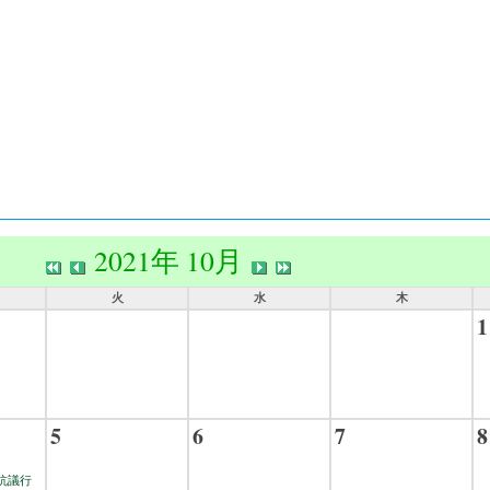
2021年 10月
火
水
木
1
5
6
7
8
抗議行