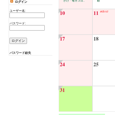
かけ「毎月３日..
動
ログイン
ユーザー名:
10
11
体育の日
パスワード:
17
18
パスワード紛失
24
25
31