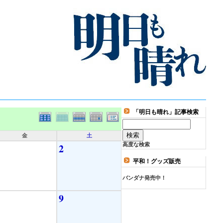
「明日も晴れ」記事検索
金
土
2
高度な検索
平和！グッズ販売
バンダナ発売中！
9