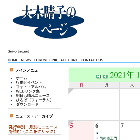
Seiko-Jiro.net
HOME
NEWS
FORUM
LINK
ACCOUNT
CONTACT US
メインメニュー
2021年 
ホーム
行動とイベント
日
月
火
フォト・アルバム
WEBリンク集
明日も晴れニュース
ひろば（フォーラム）
ダウンロード
ニュース・アーカイブ
5
6
7
発行年別・月別にニュース
を読む（ここをクリック）
防衛省正門