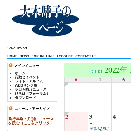
Seiko-Jiro.net
HOME
NEWS
FORUM
LINK
ACCOUNT
CONTACT US
メインメニュー
2022年
ホーム
行動とイベント
日
月
火
フォト・アルバム
WEBリンク集
明日も晴れニュース
ひろば（フォーラム）
ダウンロード
ニュース・アーカイブ
2
3
4
発行年別・月別にニュース
を読む（ここをクリック）
澤地久枝さ