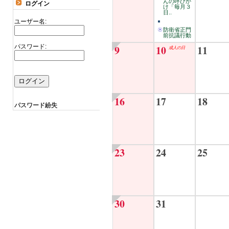
んの呼びか
ログイン
け「毎月３
日..
ユーザー名:
防衛省正門
前抗議行動
パスワード:
9
10
11
成人の日
16
17
18
パスワード紛失
23
24
25
30
31