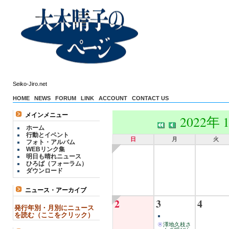
Seiko-Jiro.net
HOME
NEWS
FORUM
LINK
ACCOUNT
CONTACT US
メインメニュー
2022年 
ホーム
行動とイベント
日
月
火
フォト・アルバム
WEBリンク集
明日も晴れニュース
ひろば（フォーラム）
ダウンロード
ニュース・アーカイブ
2
3
4
発行年別・月別にニュース
を読む（ここをクリック）
澤地久枝さ