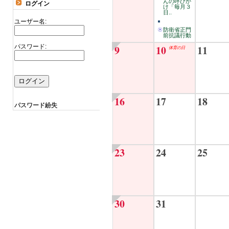
んの呼びか
ログイン
け「毎月３
日..
ユーザー名:
防衛省正門
前抗議行動
パスワード:
9
10
11
体育の日
16
17
18
パスワード紛失
23
24
25
30
31