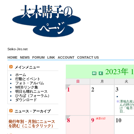
Seiko-Jiro.net
HOME
NEWS
FORUM
LINK
ACCOUNT
CONTACT US
メインメニュー
2023年 
ホーム
行動とイベント
日
月
火
フォト・アルバム
1
2
3
WEBリンク集
明日も晴れニュース
ひろば（フォーラム）
ダウンロード
澤地久枝
んの呼び
け「毎月
ニュース・アーカイブ
日..
8
9
10
体育の日
発行年別・月別にニュース
を読む（ここをクリック）