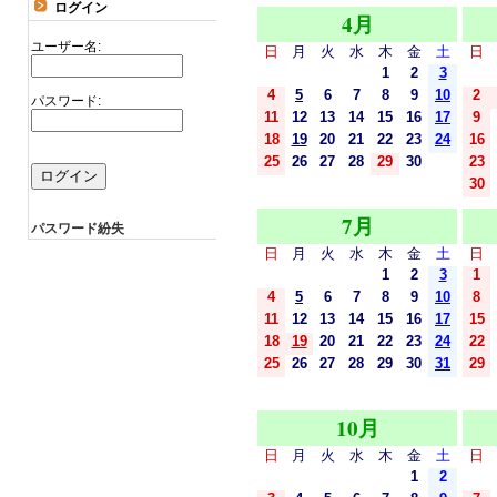
ログイン
4月
ユーザー名:
日
月
火
水
木
金
土
日
1
2
3
4
5
6
7
8
9
10
2
パスワード:
11
12
13
14
15
16
17
9
18
19
20
21
22
23
24
16
25
26
27
28
29
30
23
30
7月
パスワード紛失
日
月
火
水
木
金
土
日
1
2
3
1
4
5
6
7
8
9
10
8
11
12
13
14
15
16
17
15
18
19
20
21
22
23
24
22
25
26
27
28
29
30
31
29
10月
日
月
火
水
木
金
土
日
1
2