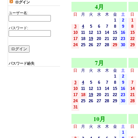
ログイン
4月
ユーザー名:
日
月
火
水
木
金
土
日
1
2
1
3
4
5
6
7
8
9
8
パスワード:
10
11
12
13
14
15
16
15
17
18
19
20
21
22
23
22
24
25
26
27
28
29
30
29
7月
パスワード紛失
日
月
火
水
木
金
土
日
1
2
3
4
5
6
7
8
9
7
10
11
12
13
14
15
16
14
17
18
19
20
21
22
23
21
24
25
26
27
28
29
30
28
31
10月
日
月
火
水
木
金
土
日
1