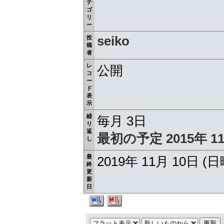
テ
ゴ
リ
ー
seiko
投
稿
者
レ
公開
コ
ー
ド
表
示
繰
毎月 3日
り
返
最初の予定 2015年 11
し
最
2019年 11月 10日 (
終
更
新
日