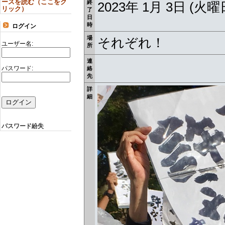
ースを読む（ここをク
終
2023年 1月 3日 (火
リック）
了
日
時
ログイン
場
それぞれ！
ユーザー名:
所
連
パスワード:
絡
先
詳
細
パスワード紛失