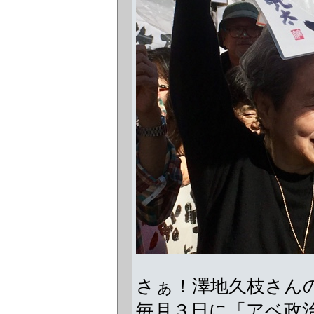
さぁ！澤地久枝さん
毎月３日に「アベ政