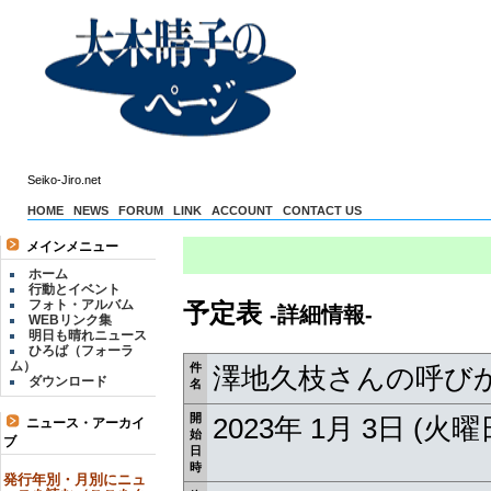
Seiko-Jiro.net
HOME
NEWS
FORUM
LINK
ACCOUNT
CONTACT US
メインメニュー
ホーム
行動とイベント
フォト・アルバム
予定表
-詳細情報-
WEBリンク集
明日も晴れニュース
ひろば（フォーラ
ム）
件
澤地久枝さんの呼び
ダウンロード
名
開
2023年 1月 3日 (火
ニュース・アーカイ
始
ブ
日
時
発行年別・月別にニュ