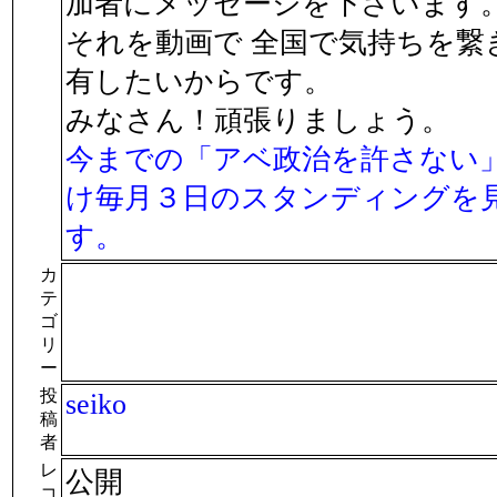
加者にメッセージを下さいます
それを動画で 全国で気持ちを繋
有したいからです。
みなさん！頑張りましょう。
今までの「アベ政治を許さない
け毎月３日のスタンディングを
す。
カ
テ
ゴ
リ
ー
投
seiko
稿
者
レ
公開
コ