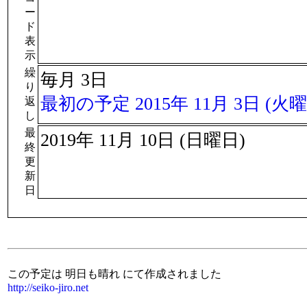
ー
ド
表
示
繰
毎月 3日
り
最初の予定 2015年 11月 3日 (火曜
返
し
最
2019年 11月 10日 (日曜日)
終
更
新
日
この予定は 明日も晴れ にて作成されました
http://seiko-jiro.net