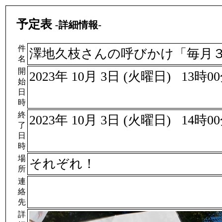
予定表
-詳細情報-
件
澤地久枝さんの呼びかけ「毎月
名
開
2023年 10月 3日 (火曜日) 13時0
始
日
時
終
2023年 10月 3日 (火曜日) 14時0
了
日
時
場
それぞれ！
所
連
絡
先
詳