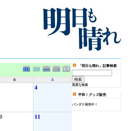
「明日も晴れ」記事検索
金
土
4
高度な検索
平和！グッズ販売
バンダナ発売中！
0
11