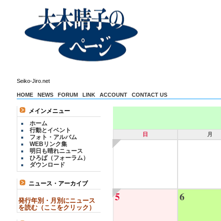
Seiko-Jiro.net
HOME
NEWS
FORUM
LINK
ACCOUNT
CONTACT US
メインメニュー
ホーム
行動とイベント
日
月
フォト・アルバム
WEBリンク集
明日も晴れニュース
ひろば（フォーラム）
ダウンロード
ニュース・アーカイブ
5
6
発行年別・月別にニュース
を読む（ここをクリック）