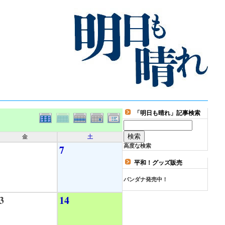
「明日も晴れ」記事検索
金
土
7
高度な検索
平和！グッズ販売
バンダナ発売中！
3
14