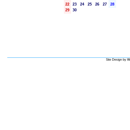
22
23
24
25
26
27
28
29
30
Site Design by
W