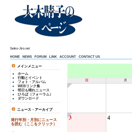
Seiko-Jiro.net
HOME
NEWS
FORUM
LINK
ACCOUNT
CONTACT US
メインメニュー
ホーム
行動とイベント
日
月
フォト・アルバム
WEBリンク集
明日も晴れニュース
ひろば（フォーラム）
ダウンロード
ニュース・アーカイブ
3
4
発行年別・月別にニュース
を読む（ここをクリック）