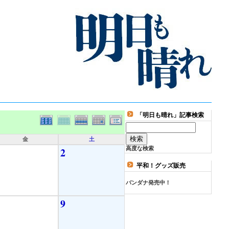
「明日も晴れ」記事検索
金
土
2
高度な検索
平和！グッズ販売
バンダナ発売中！
9