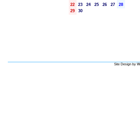
22
23
24
25
26
27
28
29
30
Site Design by
W