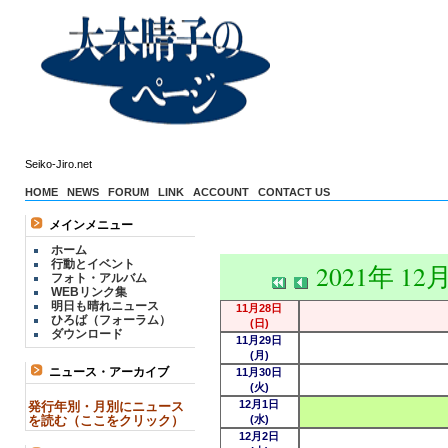
Seiko-Jiro.net
HOME
NEWS
FORUM
LINK
ACCOUNT
CONTACT US
メインメニュー
ホーム
行動とイベント
2021年 12
フォト・アルバム
WEBリンク集
明日も晴れニュース
11月28日
ひろば（フォーラム）
(日)
ダウンロード
11月29日
(月)
ニュース・アーカイブ
11月30日
(火)
12月1日
発行年別・月別にニュース
を読む（ここをクリック）
(水)
12月2日