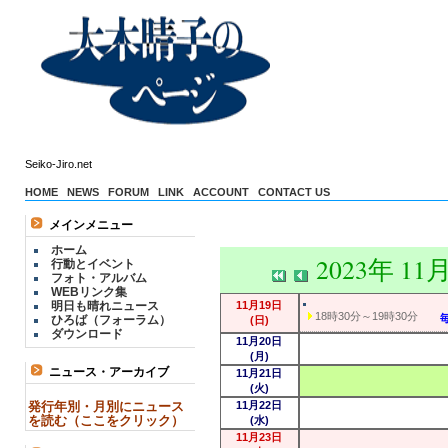
Seiko-Jiro.net
HOME
NEWS
FORUM
LINK
ACCOUNT
CONTACT US
メインメニュー
ホーム
2023年 11
行動とイベント
フォト・アルバム
WEBリンク集
明日も晴れニュース
11月19日
18時30分～19時30分
ひろば（フォーラム）
(日)
ダウンロード
11月20日
(月)
ニュース・アーカイブ
11月21日
(火)
発行年別・月別にニュース
11月22日
を読む（ここをクリック）
(水)
11月23日