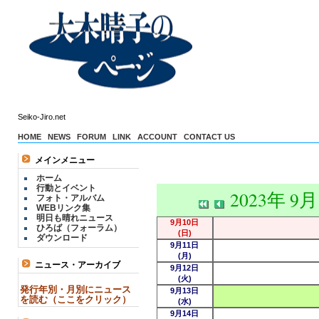
Seiko-Jiro.net
HOME
NEWS
FORUM
LINK
ACCOUNT
CONTACT US
メインメニュー
ホーム
行動とイベント
2023年 9
フォト・アルバム
WEBリンク集
明日も晴れニュース
9月10日
ひろば（フォーラム）
(日)
ダウンロード
9月11日
(月)
ニュース・アーカイブ
9月12日
(火)
発行年別・月別にニュース
9月13日
を読む（ここをクリック）
(水)
9月14日