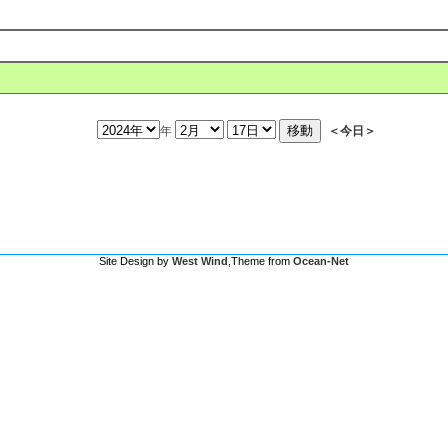
年
＜今日＞
Site Design by
West Wind
,Theme from
Ocean-Net