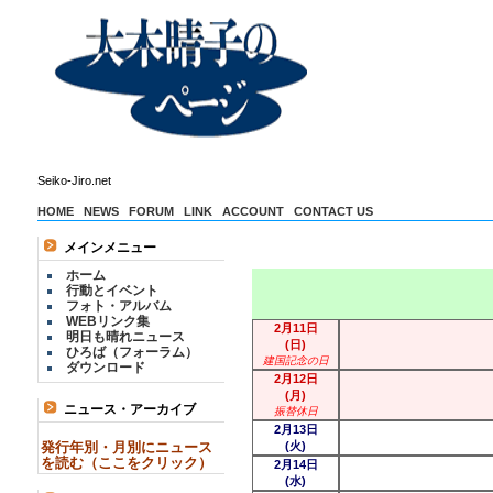
Seiko-Jiro.net
HOME
NEWS
FORUM
LINK
ACCOUNT
CONTACT US
メインメニュー
ホーム
行動とイベント
フォト・アルバム
WEBリンク集
2月11日
明日も晴れニュース
(日)
ひろば（フォーラム）
建国記念の日
ダウンロード
2月12日
(月)
ニュース・アーカイブ
振替休日
2月13日
発行年別・月別にニュース
(火)
を読む（ここをクリック）
2月14日
(水)