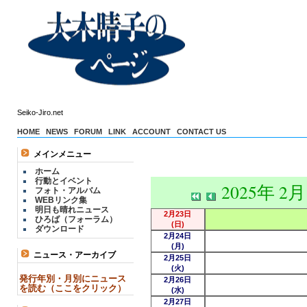
Seiko-Jiro.net
HOME
NEWS
FORUM
LINK
ACCOUNT
CONTACT US
メインメニュー
ホーム
行動とイベント
2025年 2
フォト・アルバム
WEBリンク集
明日も晴れニュース
2月23日
ひろば（フォーラム）
(日)
ダウンロード
2月24日
(月)
ニュース・アーカイブ
2月25日
(火)
発行年別・月別にニュース
2月26日
を読む（ここをクリック）
(水)
2月27日