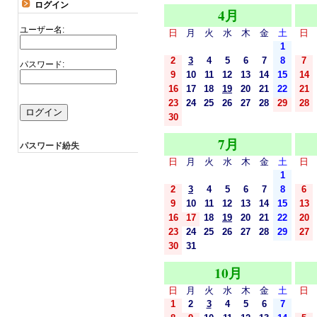
ログイン
4月
ユーザー名:
日
月
火
水
木
金
土
日
1
2
3
4
5
6
7
8
7
パスワード:
9
10
11
12
13
14
15
14
16
17
18
19
20
21
22
21
23
24
25
26
27
28
29
28
30
7月
パスワード紛失
日
月
火
水
木
金
土
日
1
2
3
4
5
6
7
8
6
9
10
11
12
13
14
15
13
16
17
18
19
20
21
22
20
23
24
25
26
27
28
29
27
30
31
10月
日
月
火
水
木
金
土
日
1
2
3
4
5
6
7