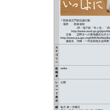
＊防衛省正門前抗議行動
場所 防衛省前
JR・地下鉄「市ヶ谷」「四ツ
http://www.mod.go.jp/j/profi
主催 辺野古への基地建設を許さな
http://www.jca.apc.org/HHK/NoNewB
連絡先 沖縄・一坪反戦地主会関東ブロック
カ
テ
ゴ
リ
ー
seiko
投
稿
者
レ
公開
コ
ー
ド
表
示
繰
毎月 第一月曜日