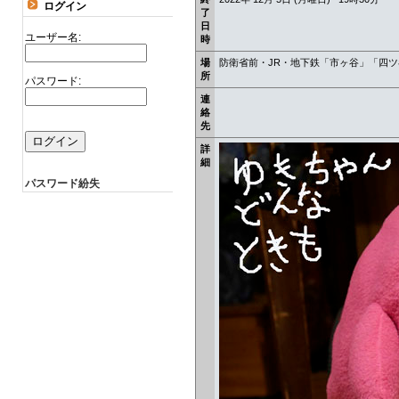
ログイン
了
日
ユーザー名:
時
場
防衛省前・JR・地下鉄「市ヶ谷」「四
所
パスワード:
連
絡
先
詳
細
パスワード紛失