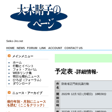
Seiko-Jiro.net
HOME
NEWS
FORUM
LINK
ACCOUNT
CONTACT US
メインメニュー
ホーム
行動とイベント
フォト・アルバム
予定表
-詳細情報-
WEBリンク集
明日も晴れニュース
ひろば（フォーラム）
ダウンロード
件
防衛省正門前抗議行動
名
ニュース・アーカイブ
開
2022年 12月 5日 (月曜日) 18時30分
始
発行年別・月別にニュース
日
を読む（ここをクリック）
時
終
2022年 12月 5日 (月曜日) 19時30分