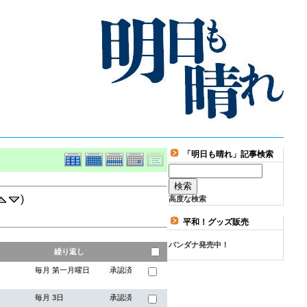
「明日も晴れ」記事検索
)
高度な検索
平和！グッズ販売
バンダナ発売中！
繰り返し
毎月 第一月曜日
承認済
毎月 3日
承認済