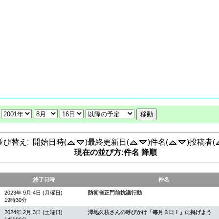
並び替え: 開始日時(
)最終更新日(
)件名(
)投稿者(
現在の並び方:件名 降順
終了日時
件名
2023年 9月 4日 (月曜日)
防衛省正門前抗議行動
19時30分
2024年 2月 3日 (土曜日)
澤地久枝さんの呼びかけ「毎月３日！」に掲げよう