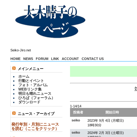
Seiko-Jiro.net
HOME
NEWS
FORUM
LINK
ACCOUNT
CONTACT US
メインメニュー
ホーム
行動とイベント
フォト・アルバム
WEBリンク集
明日も晴れニュース
ひろば（フォーラム）
ダウンロード
1-14/14
投稿者
開始日時
ニュース・アーカイブ
seiko
2023年 9月 4日 (月曜日)
発行年別・月別にニュース
18時30分
を読む（ここをクリック）
seiko
2024年 2月 3日 (土曜日)